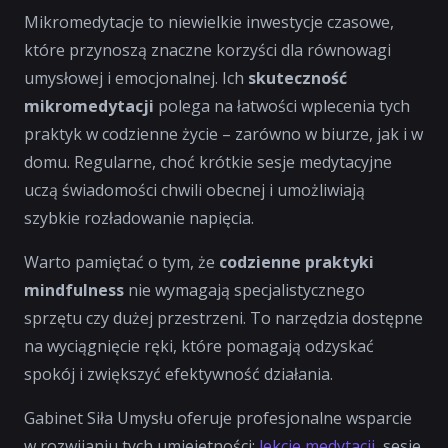
Mikromedytacje to
niewielkie inwestycje czasowe
,
które przynoszą znaczne korzyści dla równowagi
umysłowej i emocjonalnej. Ich
skuteczność
mikromedytacji
polega na łatwości wplecenia tych
praktyk w codzienne życie – zarówno w biurze, jak i w
domu. Regularne, choć krótkie sesje medytacyjne
uczą świadomości chwili obecnej i umożliwiają
szybkie rozładowanie napięcia.
Warto pamiętać o tym, że
codzienne praktyki
mindfulness
nie wymagają specjalistycznego
sprzętu czy dużej przestrzeni. To narzędzia dostępne
na wyciągnięcie ręki, które pomagają odzyskać
spokój i zwiększyć efektywność działania.
Gabinet
Siła Umysłu
oferuje profesjonalne wsparcie
w rozwijaniu tych umiejętności:
lekcje medytacji
, sesje