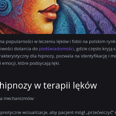
na popularności w leczeniu lęków i fobii na polskim ryn
liwości dotarcia do
podświadomości
, gdzie często kryją 
akterystyczny dla hipnozy, pozwala na identyfikację i m
mocji, które podsycają lęki.
hipnozy w terapii lęków
ilka mechanizmów:
ipnotyczne wizualizacje, aby pacjent mógł „przećwiczyć” 