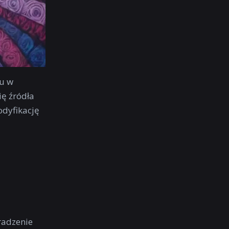
ku w
się źródła
odyfikację
radzenie