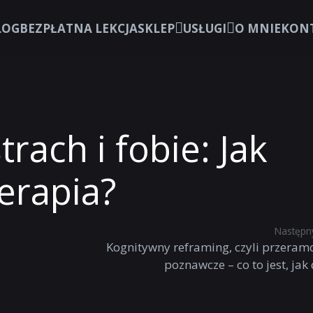
LOG
BEZPŁATNA LEKCJA
SKLEP
USŁUGI
O MNIE
KON
trach i fobie: Jak
erapia?
Następny
Kognitywny reframing, czyli przera
poznawcze – co to jest, jak 