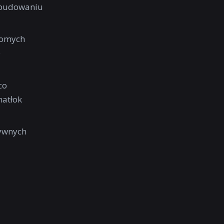
 budowaniu
domych
e
co
natłok
tywnych