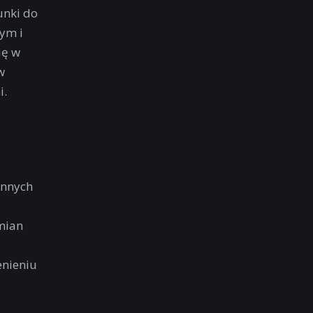
unki do
ym i
ię w
w
i.
innych
mian
enieniu