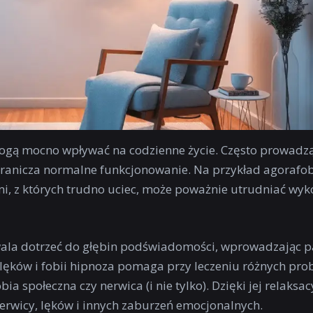
 mogą mocno wpływać na codzienne życie. Często prowadz
ogranicza normalne funkcjonowanie. Na przykład agorafobi
mi, z których trudno uciec, może poważnie utrudniać wy
ala dotrzeć do głębin podświadomości, wprowadzając p
ii lęków i fobii hipnoza pomaga przy leczeniu różnych p
bia społeczna czy nerwica (i nie tylko). Dzięki jej relaks
erwicy, lęków i innych zaburzeń emocjonalnych.