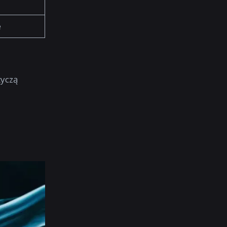
e
tyczą