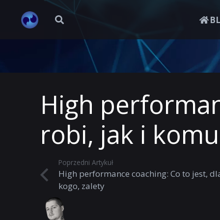
B
High performan
robi, jak i ko
Poprzedni Artykuł
High performance coaching: Co to jest, dl
kogo, zalety