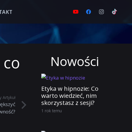
TAKT
 co
Nowości
Etyka w hipnozie: Co
warto wiedzieć, nim
 Artykuł
skorzystasz z sesji?
ększyć
1 rok temu
wność?