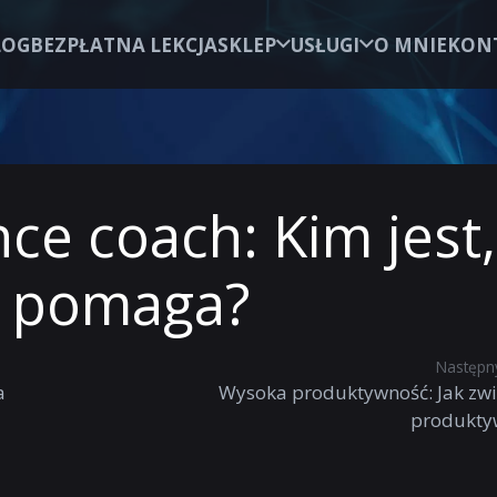
LOG
BEZPŁATNA LEKCJA
SKLEP
USŁUGI
O MNIE
KON
ce coach: Kim jest,
mu pomaga?
Następny
a
Wysoka produktywność: Jak zwi
produkty