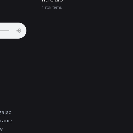
1 rok temu
gając
eranie
ów