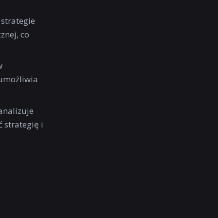
strategie
nej, co
w
 umożliwia
analizuje
 strategię i