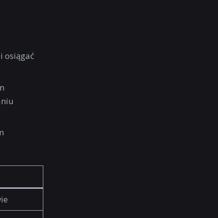
i osiągać
in
aniu
m
ie