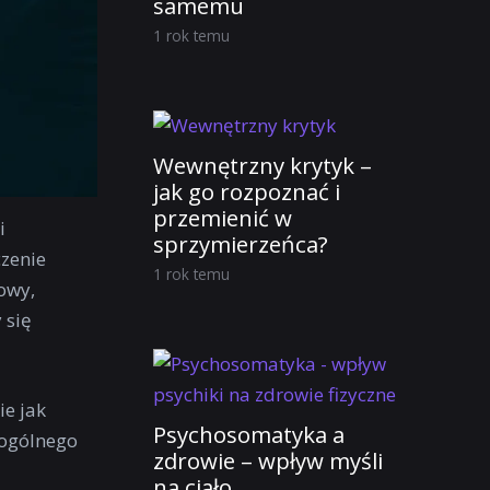
samemu
1 rok temu
Wewnętrzny krytyk –
jak go rozpoznać i
przemienić w
i
sprzymierzeńca?
czenie
1 rok temu
owy,
 się
ie jak
Psychosomatyka a
 ogólnego
zdrowie – wpływ myśli
na ciało