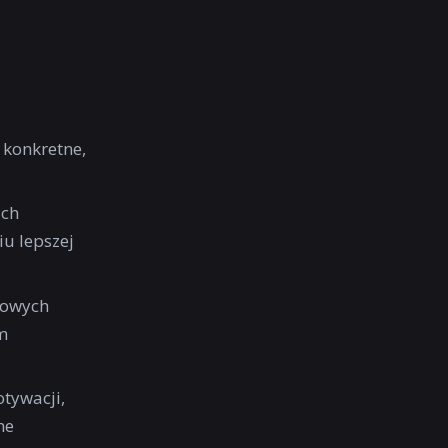
 konkretne,
ach
u lepszej
zowych
m
tywacji,
ne