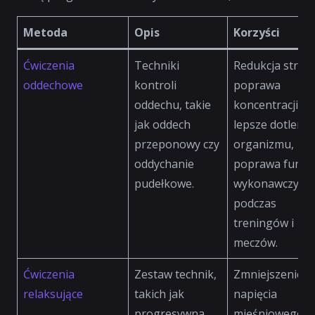
Metoda
Opis
Korzyści
Ćwiczenia
Techniki
Redukcja stresu
oddechowe
kontroli
poprawa
oddechu, takie
koncentracji,
jak oddech
lepsze dotlenie
przeponowy czy
organizmu,
oddychanie
poprawa funkcj
pudełkowe.
wykonawczych
podczas
treningów i
meczów.
Ćwiczenia
Zestaw technik,
Zmniejszenie
relaksujące
takich jak
napięcia
progresywna
mięśniowego,